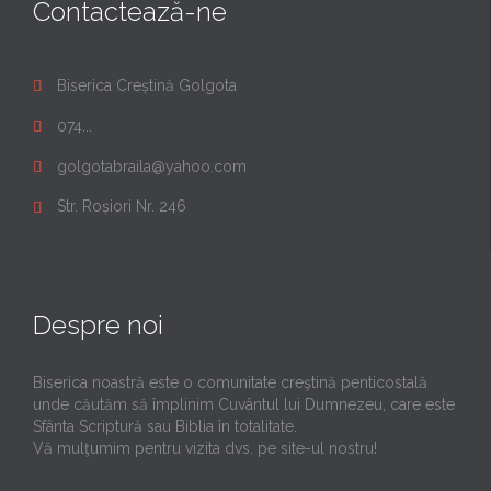
Contactează-ne
Biserica Creștină Golgota

074...

golgotabraila@yahoo.com

Str. Roșiori Nr. 246

Despre noi
Biserica noastră este o comunitate creştină penticostală
unde căutăm să împlinim Cuvântul lui Dumnezeu, care este
Sfânta Scriptură sau Biblia în totalitate.
Vă mulţumim pentru vizita dvs. pe site-ul nostru!