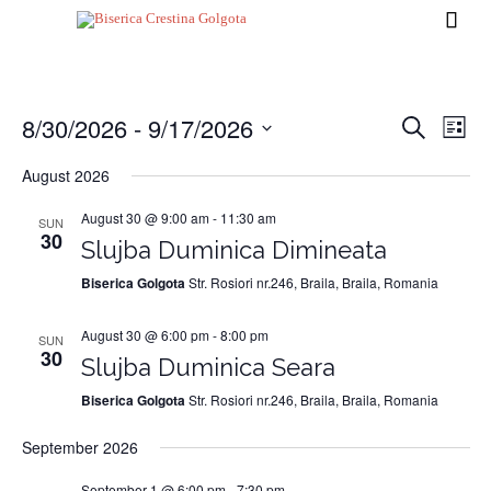

8/30/2026
 - 
9/17/2026
Events
Eve
Search
List
Vi
Search
Select
August 2026
Nav
date.
and
August 30 @ 9:00 am
-
11:30 am
Views
SUN
30
Slujba Duminica Dimineata
Naviga
Biserica Golgota
Str. Rosiori nr.246, Braila, Braila, Romania
August 30 @ 6:00 pm
-
8:00 pm
SUN
30
Slujba Duminica Seara
Biserica Golgota
Str. Rosiori nr.246, Braila, Braila, Romania
September 2026
September 1 @ 6:00 pm
-
7:30 pm