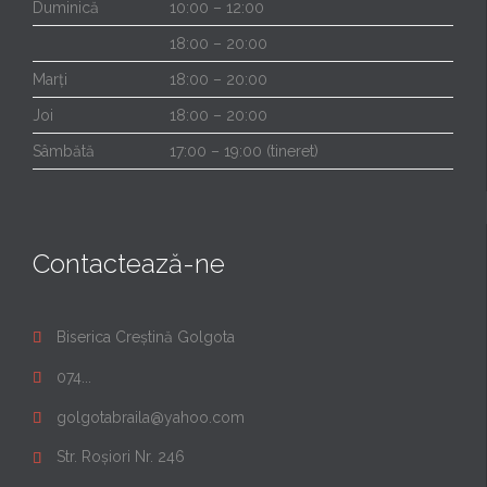
Duminică
10:00 – 12:00
18:00 – 20:00
Marți
18:00 – 20:00
Joi
18:00 – 20:00
Sâmbătă
17:00 – 19:00 (tineret)
Contactează-ne
Biserica Creștină Golgota

074...

golgotabraila@yahoo.com

Str. Roșiori Nr. 246
