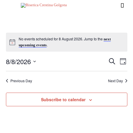

No events scheduled for 8 August 2026. Jump to the
next
.
upcoming events
8/8/2026
Events
Eve
Search
Day
Vi
Search
Select
Nav
date.
and
Previous Day
Next Day
Views
Naviga
Subscribe to calendar