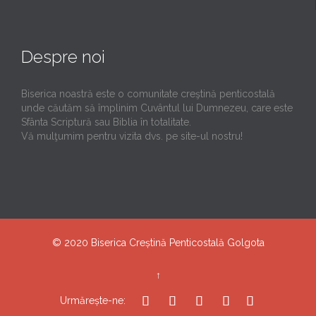
Despre noi
Biserica noastră este o comunitate creştină penticostală
unde căutăm să împlinim Cuvântul lui Dumnezeu, care este
Sfânta Scriptură sau Biblia în totalitate.
Vă mulţumim pentru vizita dvs. pe site-ul nostru!
© 2020
Biserica Creștină Penticostală Golgota
↑





Urmărește-ne: