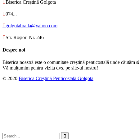

Biserica Creștină Golgota

074...

golgotabraila@yahoo.com

Str. Roșiori Nr. 246
Despre noi
Biserica noastră este o comunitate creştină penticostală unde căutăm s
Vă mulţumim pentru vizita dvs. pe site-ul nostru!
© 2020
Biserica Creștină Penticostală Golgota
