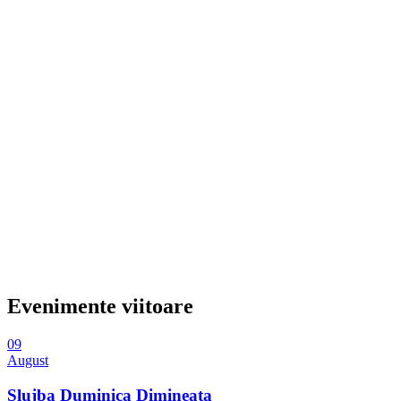
Evenimente viitoare
09
August
Slujba Duminica Dimineata