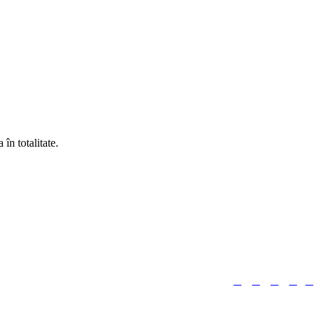
în totalitate.





Urmărește-ne: