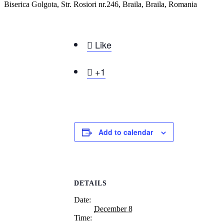
Biserica Golgota, Str. Rosiori nr.246, Braila, Braila, Romania

Like

+1
Add to calendar
DETAILS
Date:
December 8
Time: