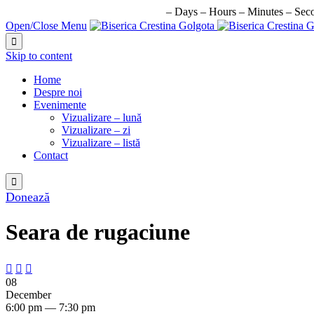
URMATORUL EVENIMENT IN:
–
Days
–
Hours
–
Minutes
–
Sec
Open/Close Menu

Skip to content
Home
Despre noi
Evenimente
Vizualizare – lună
Vizualizare – zi
Vizualizare – listă
Contact

Donează
Seara de rugaciune



08
December
6:00 pm — 7:30 pm