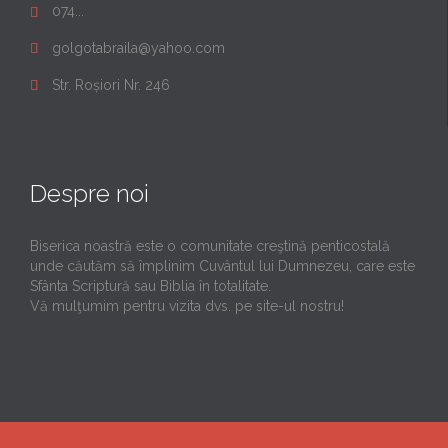
074...

golgotabraila@yahoo.com

Str. Roșiori Nr. 246

Despre noi
Biserica noastră este o comunitate creştină penticostală
unde căutăm să împlinim Cuvântul lui Dumnezeu, care este
Sfânta Scriptură sau Biblia în totalitate.
Vă mulţumim pentru vizita dvs. pe site-ul nostru!