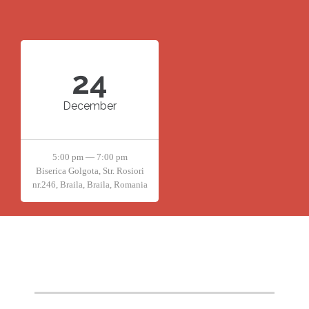
24
December
5:00 pm — 7:00 pm
Biserica Golgota, Str. Rosiori
nr.246, Braila, Braila, Romania