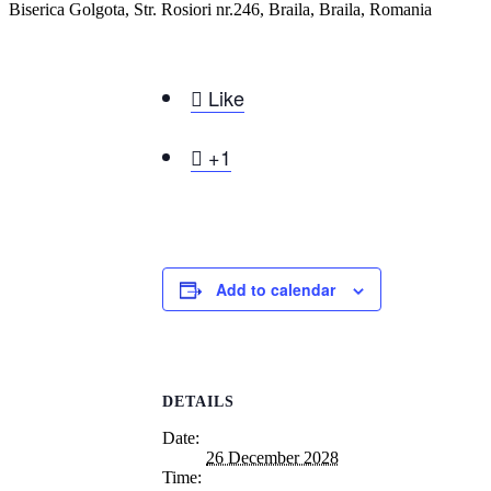
Biserica Golgota, Str. Rosiori nr.246, Braila, Braila, Romania

Like

+1
Add to calendar
DETAILS
Date:
26 December 2028
Time: