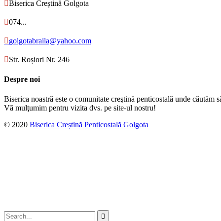

Biserica Creștină Golgota

074...

golgotabraila@yahoo.com

Str. Roșiori Nr. 246
Despre noi
Biserica noastră este o comunitate creştină penticostală unde căutăm s
Vă mulţumim pentru vizita dvs. pe site-ul nostru!
© 2020
Biserica Creștină Penticostală Golgota
