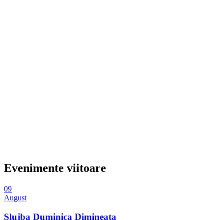
Evenimente viitoare
09
August
Slujba Duminica Dimineata