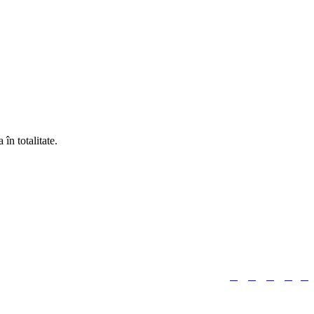
în totalitate.





Urmărește-ne: