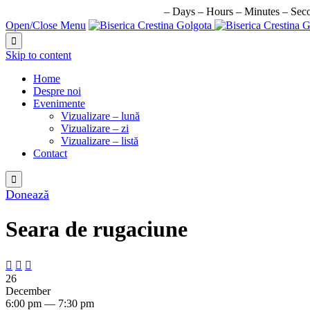
URMATORUL EVENIMENT IN:
–
Days
–
Hours
–
Minutes
–
Sec
Open/Close Menu

Skip to content
Home
Despre noi
Evenimente
Vizualizare – lună
Vizualizare – zi
Vizualizare – listă
Contact

Donează
Seara de rugaciune



26
December
6:00 pm — 7:30 pm