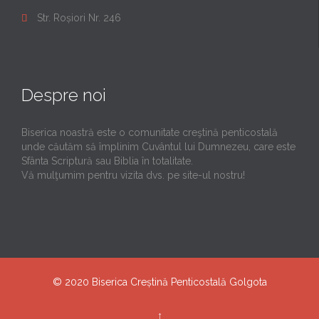
Str. Roșiori Nr. 246

Despre noi
Biserica noastră este o comunitate creştină penticostală
unde căutăm să împlinim Cuvântul lui Dumnezeu, care este
Sfânta Scriptură sau Biblia în totalitate.
Vă mulţumim pentru vizita dvs. pe site-ul nostru!
© 2020
Biserica Creștină Penticostală Golgota
↑