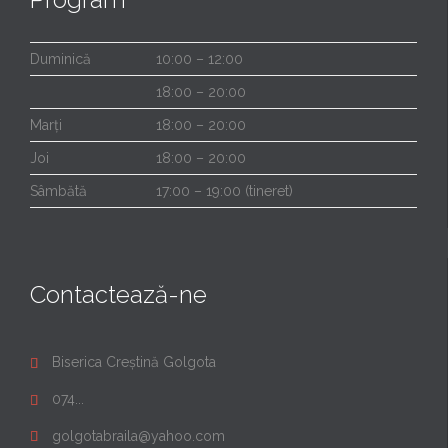
Duminică
10:00 – 12:00
18:00 – 20:00
Marți
18:00 – 20:00
Joi
18:00 – 20:00
Sâmbătă
17:00 – 19:00 (tineret)
Contactează-ne
Biserica Creștină Golgota

074...

golgotabraila@yahoo.com
