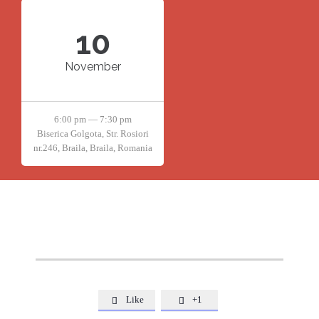
10
November
6:00 pm — 7:30 pm
Biserica Golgota, Str. Rosiori
nr.246, Braila, Braila, Romania
Like
+1

