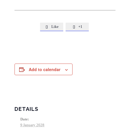
Like
+1


Add to calendar
DETAILS
Date:
9 January 2028