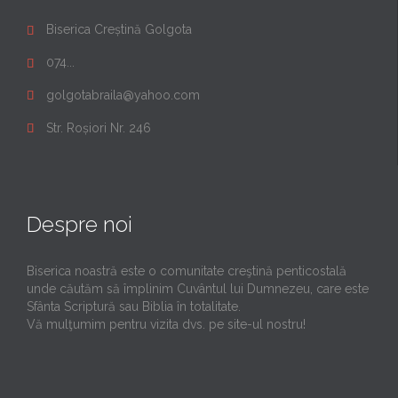
Biserica Creștină Golgota

074...

golgotabraila@yahoo.com

Str. Roșiori Nr. 246

Despre noi
Biserica noastră este o comunitate creştină penticostală
unde căutăm să împlinim Cuvântul lui Dumnezeu, care este
Sfânta Scriptură sau Biblia în totalitate.
Vă mulţumim pentru vizita dvs. pe site-ul nostru!