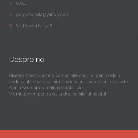
074...

golgotabraila@yahoo.com

Str. Roșiori Nr. 246

Despre noi
Biserica noastră este o comunitate creştină penticostală
unde căutăm să împlinim Cuvântul lui Dumnezeu, care este
Sfânta Scriptură sau Biblia în totalitate.
Vă mulţumim pentru vizita dvs. pe site-ul nostru!