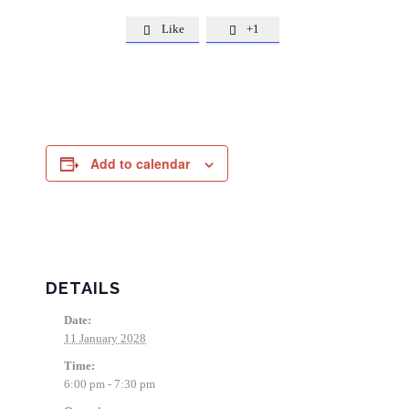
Like
+1


Add to calendar
DETAILS
Date:
11 January 2028
Time:
6:00 pm - 7:30 pm