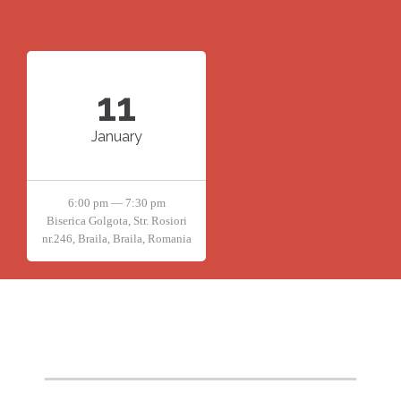
11
January
6:00 pm — 7:30 pm
Biserica Golgota, Str. Rosiori
nr.246, Braila, Braila, Romania