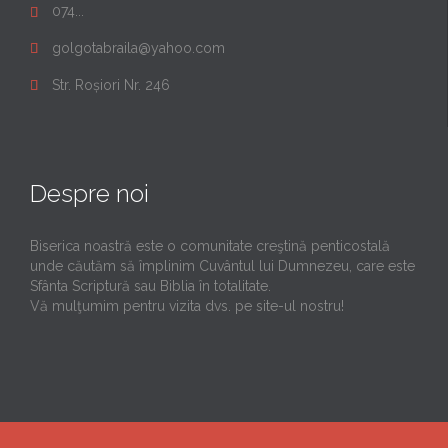
074...

golgotabraila@yahoo.com

Str. Roșiori Nr. 246

Despre noi
Biserica noastră este o comunitate creştină penticostală
unde căutăm să împlinim Cuvântul lui Dumnezeu, care este
Sfânta Scriptură sau Biblia în totalitate.
Vă mulţumim pentru vizita dvs. pe site-ul nostru!