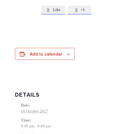
Like
+1


Add to calendar
DETAILS
Date:
10 October 2027
Time:
6:00 pm - 8:00 pm