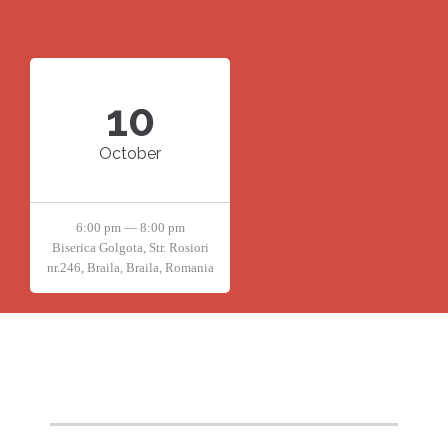
10
October
6:00 pm — 8:00 pm
Biserica Golgota, Str. Rosiori
nr.246, Braila, Braila, Romania