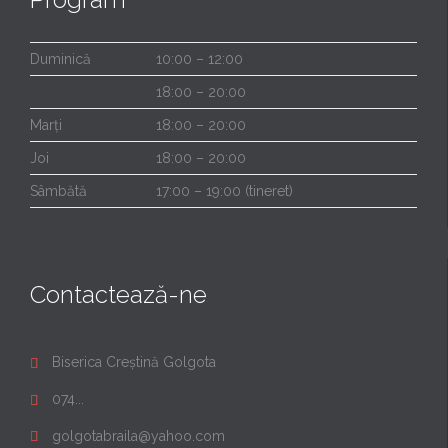
Duminică
10:00 – 12:00
18:00 – 20:00
Marți
18:00 – 20:00
Joi
18:00 – 20:00
Sâmbătă
17:00 – 19:00 (tineret)
Contactează-ne
Biserica Creștină Golgota

074...

golgotabraila@yahoo.com
