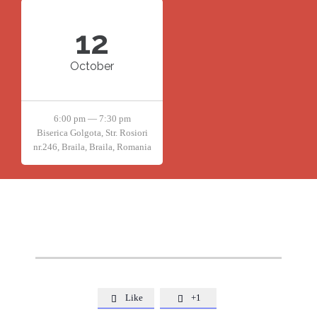
12
October
6:00 pm — 7:30 pm
Biserica Golgota, Str. Rosiori
nr.246, Braila, Braila, Romania
Like
+1

