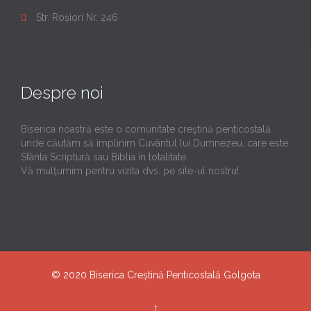
Str. Roșiori Nr. 246

Despre noi
Biserica noastră este o comunitate creştină penticostală
unde căutăm să împlinim Cuvântul lui Dumnezeu, care este
Sfânta Scriptură sau Biblia în totalitate.
Vă mulţumim pentru vizita dvs. pe site-ul nostru!
© 2020
Biserica Creștină Penticostală Golgota
↑