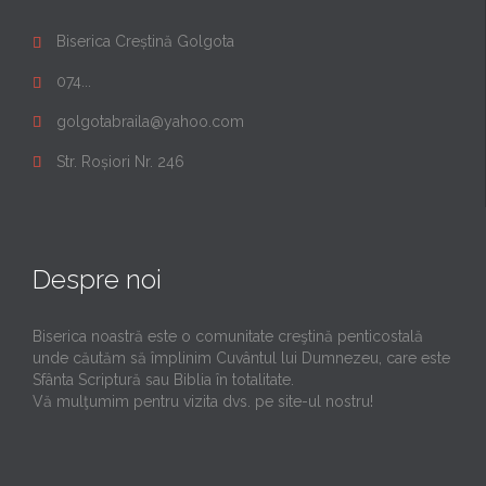
Biserica Creștină Golgota

074...

golgotabraila@yahoo.com

Str. Roșiori Nr. 246

Despre noi
Biserica noastră este o comunitate creştină penticostală
unde căutăm să împlinim Cuvântul lui Dumnezeu, care este
Sfânta Scriptură sau Biblia în totalitate.
Vă mulţumim pentru vizita dvs. pe site-ul nostru!