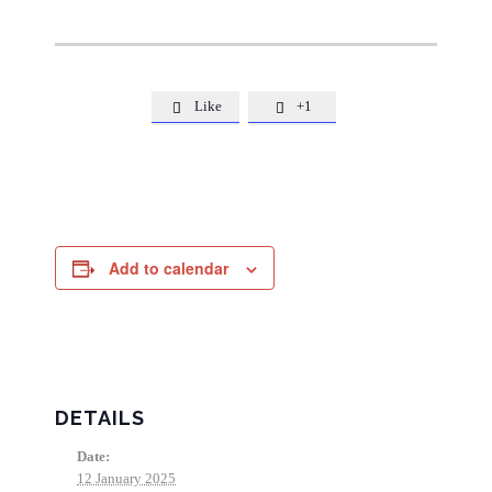
Like
+1


Add to calendar
DETAILS
Date:
12 January 2025