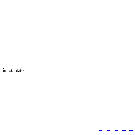
în totalitate.





Urmărește-ne: