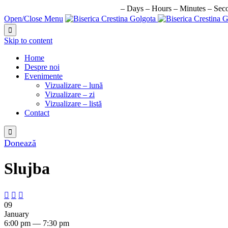
URMATORUL EVENIMENT IN:
–
Days
–
Hours
–
Minutes
–
Sec
Open/Close Menu

Skip to content
Home
Despre noi
Evenimente
Vizualizare – lună
Vizualizare – zi
Vizualizare – listă
Contact

Donează
Slujba



09
January
6:00 pm — 7:30 pm