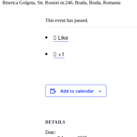
Biserica Golgota, Str. Rosiori nr.246, Braila, Braila, Romania
This event has passed.

Like

+1
Add to calendar
DETAILS
Date: