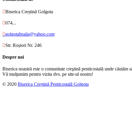

Biserica Creștină Golgota

074...

golgotabraila@yahoo.com

Str. Roșiori Nr. 246
Despre noi
Biserica noastră este o comunitate creştină penticostală unde căutăm s
Vă mulţumim pentru vizita dvs. pe site-ul nostru!
© 2020
Biserica Creștină Penticostală Golgota