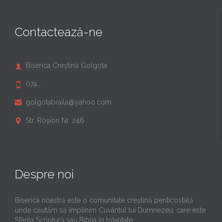
Contactează-ne
Biserica Creștină Golgota

074...

golgotabraila@yahoo.com

Str. Roșiori Nr. 246

Despre noi
Biserica noastră este o comunitate creştină penticostală
unde căutăm să împlinim Cuvântul lui Dumnezeu, care este
Sfânta Scriptură sau Biblia în totalitate.