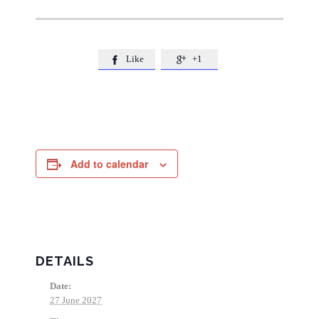
Like
+1


Add to calendar
DETAILS
Date:
27 June 2027