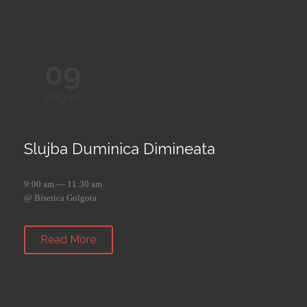
09
August
Slujba Duminica Dimineata
9:00 am — 11:30 am
@ Biserica Golgota
Read More