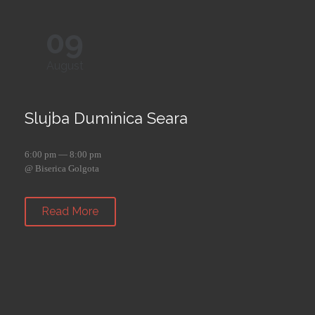
09
August
Slujba Duminica Seara
6:00 pm — 8:00 pm
@ Biserica Golgota
Read More