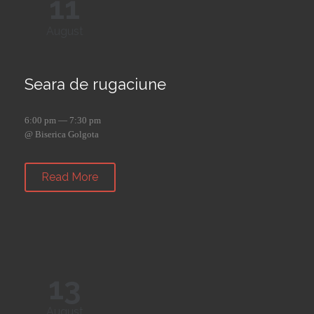
11
August
Seara de rugaciune
6:00 pm — 7:30 pm
@ Biserica Golgota
Read More
13
August