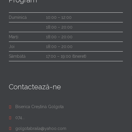
Duminică
10:00 – 12:00
18:00 – 20:00
Marți
18:00 – 20:00
Joi
18:00 – 20:00
Sâmbătă
17:00 – 19:00 (tineret)
Contactează-ne
Biserica Creștină Golgota

074...

golgotabraila@yahoo.com
