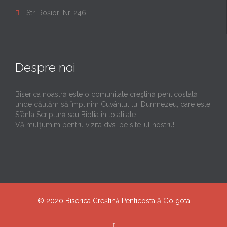
Str. Roșiori Nr. 246

Despre noi
Biserica noastră este o comunitate creştină penticostală
unde căutăm să împlinim Cuvântul lui Dumnezeu, care este
Sfânta Scriptură sau Biblia în totalitate.
Vă mulţumim pentru vizita dvs. pe site-ul nostru!
© 2020
Biserica Creștină Penticostală Golgota
↑