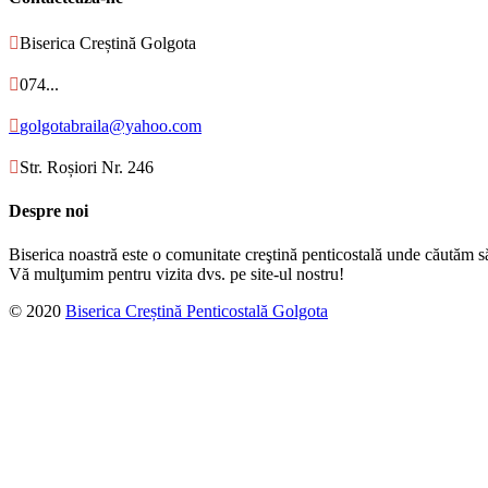

Biserica Creștină Golgota

074...

golgotabraila@yahoo.com

Str. Roșiori Nr. 246
Despre noi
Biserica noastră este o comunitate creştină penticostală unde căutăm s
Vă mulţumim pentru vizita dvs. pe site-ul nostru!
© 2020
Biserica Creștină Penticostală Golgota