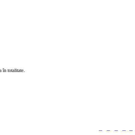
în totalitate.





Urmărește-ne: