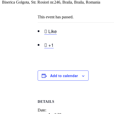
Biserica Golgota, Str. Rosiori nr.246, Braila, Braila, Romania
This event has passed.

Like

+1
Add to calendar
DETAILS
Date: