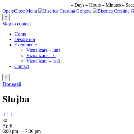
URMATORUL EVENIMENT IN:
–
Days
–
Hours
–
Minutes
–
Sec
Open/Close Menu

Skip to content
Home
Despre noi
Evenimente
Vizualizare – lună
Vizualizare – zi
Vizualizare – listă
Contact

Donează
Slujba



30
April
6:00 pm — 7:30 pm