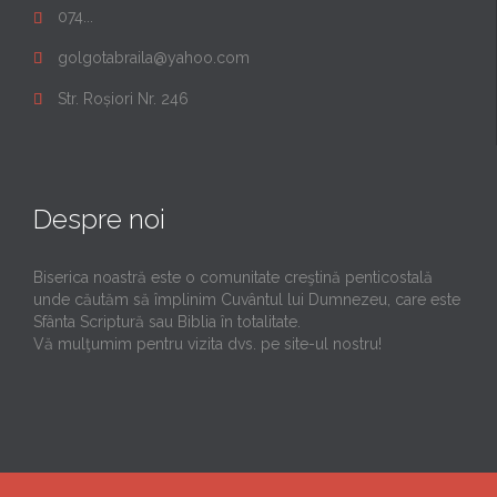
074...

golgotabraila@yahoo.com

Str. Roșiori Nr. 246

Despre noi
Biserica noastră este o comunitate creştină penticostală
unde căutăm să împlinim Cuvântul lui Dumnezeu, care este
Sfânta Scriptură sau Biblia în totalitate.
Vă mulţumim pentru vizita dvs. pe site-ul nostru!