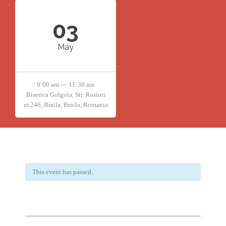
03
May
9:00 am — 11:30 am
Biserica Golgota, Str. Rosiori
nr.246, Braila, Braila, Romania
This event has passed.