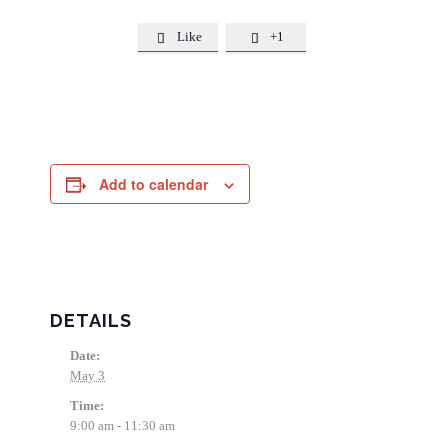
Like
+1


Add to calendar
DETAILS
Date:
May 3
Time:
9:00 am - 11:30 am