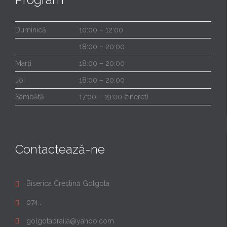
Duminică
10:00 – 12:00
18:00 – 20:00
Marți
18:00 – 20:00
Joi
18:00 – 20:00
Sâmbătă
17:00 – 19:00 (tineret)
Contactează-ne
Biserica Creștină Golgota

074...

golgotabraila@yahoo.com
