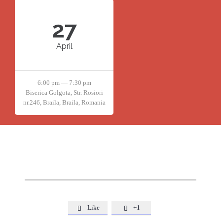
27
April
6:00 pm — 7:30 pm
Biserica Golgota, Str. Rosiori
nr.246, Braila, Braila, Romania
Like
+1

