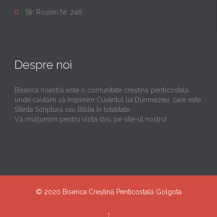
Str. Roșiori Nr. 246

Despre noi
Biserica noastră este o comunitate creştină penticostală
unde căutăm să împlinim Cuvântul lui Dumnezeu, care este
Sfânta Scriptură sau Biblia în totalitate.
Vă mulţumim pentru vizita dvs. pe site-ul nostru!
© 2020
Biserica Creștină Penticostală Golgota
↑