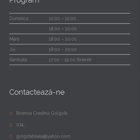
Duminică
10:00 – 12:00
18:00 – 20:00
Marți
18:00 – 20:00
Joi
18:00 – 20:00
Sâmbătă
17:00 – 19:00 (tineret)
Contactează-ne
Biserica Creștină Golgota

074...

golgotabraila@yahoo.com
