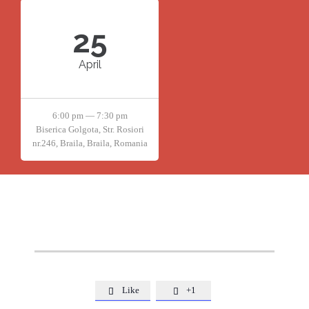
25
April
6:00 pm — 7:30 pm
Biserica Golgota, Str. Rosiori
nr.246, Braila, Braila, Romania
Like
+1

