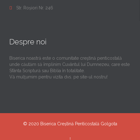
Str. Roșiori Nr. 246

Despre noi
Biserica noastră este o comunitate creştină penticostală
unde căutăm să împlinim Cuvântul lui Dumnezeu, care este
Sfânta Scriptură sau Biblia în totalitate.
Vă mulţumim pentru vizita dvs. pe site-ul nostru!
© 2020
Biserica Creștină Penticostală Golgota
↑