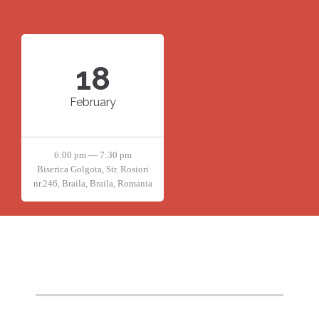
18
February
6:00 pm — 7:30 pm
Biserica Golgota, Str. Rosiori
nr.246, Braila, Braila, Romania