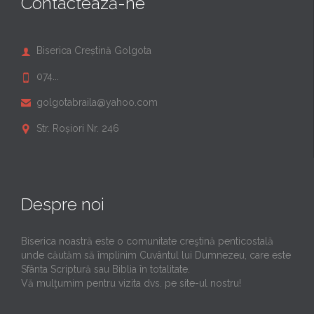
Contactează-ne
Biserica Creștină Golgota

074...

golgotabraila@yahoo.com

Str. Roșiori Nr. 246

Despre noi
Biserica noastră este o comunitate creştină penticostală
unde căutăm să împlinim Cuvântul lui Dumnezeu, care este
Sfânta Scriptură sau Biblia în totalitate.
Vă mulţumim pentru vizita dvs. pe site-ul nostru!