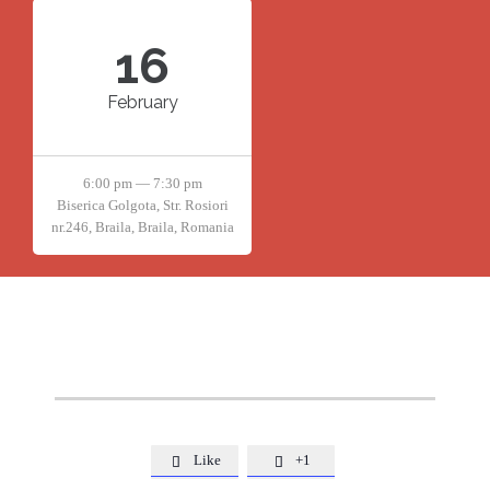
16
February
6:00 pm — 7:30 pm
Biserica Golgota, Str. Rosiori
nr.246, Braila, Braila, Romania
Like
+1

