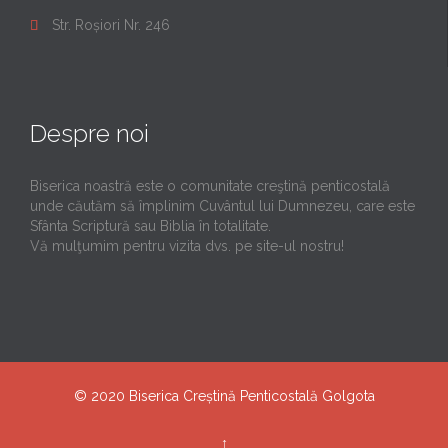
Str. Roșiori Nr. 246

Despre noi
Biserica noastră este o comunitate creştină penticostală
unde căutăm să împlinim Cuvântul lui Dumnezeu, care este
Sfânta Scriptură sau Biblia în totalitate.
Vă mulţumim pentru vizita dvs. pe site-ul nostru!
© 2020
Biserica Creștină Penticostală Golgota
↑