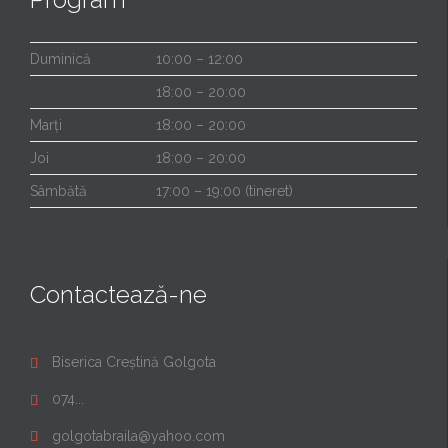
Duminică
10:00 – 12:00
18:00 – 20:00
Marți
18:00 – 20:00
Joi
18:00 – 20:00
Sâmbătă
17:00 – 19:00 (tineret)
Contactează-ne
Biserica Creștină Golgota

074...

golgotabraila@yahoo.com
