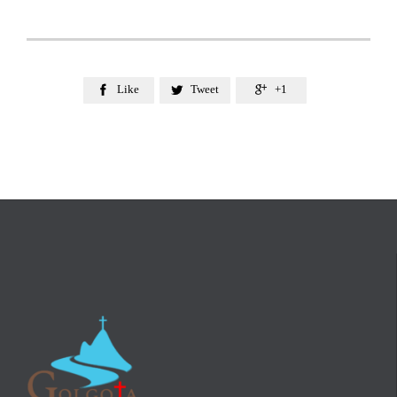
Like
Tweet
+1


