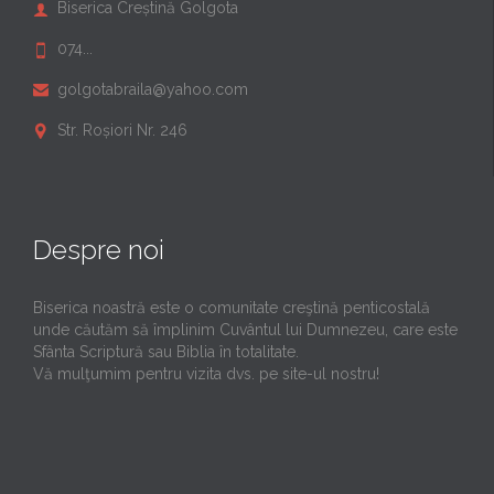
Biserica Creștină Golgota

074...

golgotabraila@yahoo.com

Str. Roșiori Nr. 246

Despre noi
Biserica noastră este o comunitate creştină penticostală
unde căutăm să împlinim Cuvântul lui Dumnezeu, care este
Sfânta Scriptură sau Biblia în totalitate.
Vă mulţumim pentru vizita dvs. pe site-ul nostru!