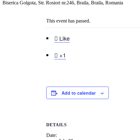
Biserica Golgota, Str. Rosiori nr.246, Braila, Braila, Romania
This event has passed.

Like

+1
Add to calendar
DETAILS
Date: