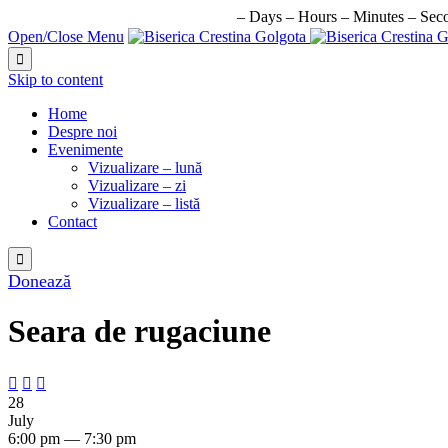
URMATORUL EVENIMENT IN:
–
Days
–
Hours
–
Minutes
–
Sec
Open/Close Menu

Skip to content
Home
Despre noi
Evenimente
Vizualizare – lună
Vizualizare – zi
Vizualizare – listă
Contact

Donează
Seara de rugaciune



28
July
6:00 pm — 7:30 pm