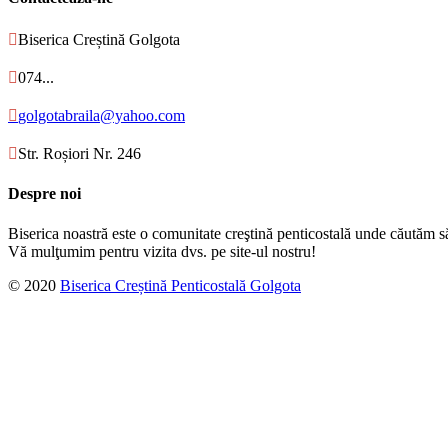

Biserica Creștină Golgota

074...

golgotabraila@yahoo.com

Str. Roșiori Nr. 246
Despre noi
Biserica noastră este o comunitate creştină penticostală unde căutăm s
Vă mulţumim pentru vizita dvs. pe site-ul nostru!
© 2020
Biserica Creștină Penticostală Golgota