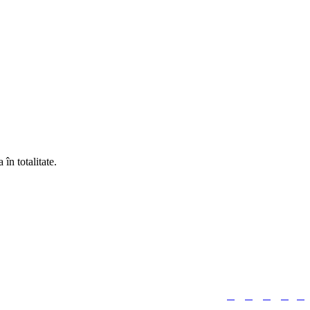
în totalitate.





Urmărește-ne: