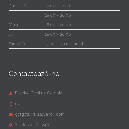
Duminică
10:00 – 12:00
18:00 – 20:00
Marți
18:00 – 20:00
Joi
18:00 – 20:00
Sâmbătă
17:00 – 19:00 (tineret)
Contactează-ne
Biserica Creștină Golgota

074...

golgotabraila@yahoo.com

Str. Roșiori Nr. 246
