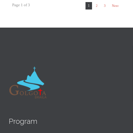
Page 1 of 3
1
2
3
Next
Program