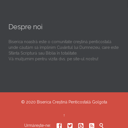
Despre noi
Biserica noastră este o comunitate creştină penticostală
unde căutăm să împlinim Cuvântul lui Dumnezeu, care este
Sfânta Scriptură sau Biblia în totalitate.
Vă mulţumim pentru vizita dvs. pe site-ul nostru!
© 2020
Biserica Creștină Penticostală Golgota
↑





Urmărește-ne: