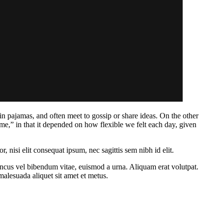
 pajamas, and often meet to gossip or share ideas. On the other
me,” in that it depended on how flexible we felt each day, given
 nisi elit consequat ipsum, nec sagittis sem nibh id elit.
oncus vel bibendum vitae, euismod a urna. Aliquam erat volutpat.
alesuada aliquet sit amet et metus.