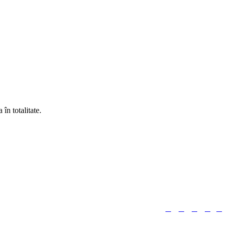
în totalitate.





Urmărește-ne: