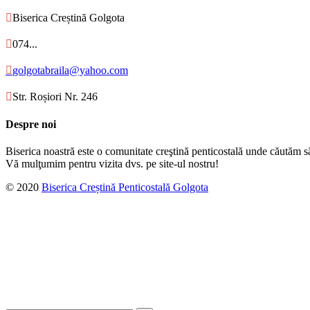

Biserica Creștină Golgota

074...

golgotabraila@yahoo.com

Str. Roșiori Nr. 246
Despre noi
Biserica noastră este o comunitate creştină penticostală unde căutăm s
Vă mulţumim pentru vizita dvs. pe site-ul nostru!
© 2020
Biserica Creștină Penticostală Golgota