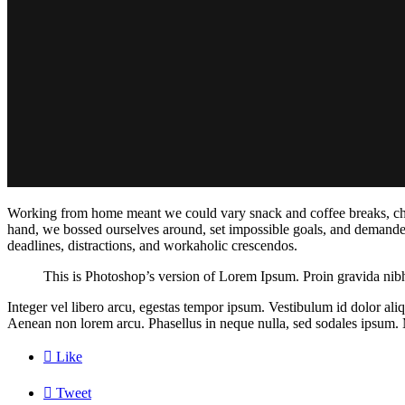
Working from home meant we could vary snack and coffee breaks, chang
hand, we bossed ourselves around, set impossible goals, and demanded l
deadlines, distractions, and workaholic crescendos.
This is Photoshop’s version of Lorem Ipsum. Proin gravida nibh v
Integer vel libero arcu, egestas tempor ipsum. Vestibulum id dolor al
Aenean non lorem arcu. Phasellus in neque nulla, sed sodales ipsum. M

Like

Tweet