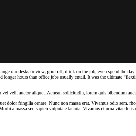
e our desks or view, goof off, drink on the job, even spend the day in
onger hours than office jobs usually entail. It was the ultimate “flexti
el velit auctor aliquet. Aenean sollicitudin, lorem quis bibendum auctor,
iquet dolor fringilla ornare. Nunc non massa erat. Vivamus odio sem, rh
orbi a massa sed sapien vulputate lacinia. Vivamus et urna vitae felis m