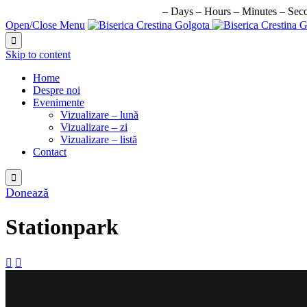
URMATORUL EVENIMENT IN:
–
Days
–
Hours
–
Minutes
–
Sec
Open/Close Menu

Skip to content
Home
Despre noi
Evenimente
Vizualizare – lună
Vizualizare – zi
Vizualizare – listă
Contact

Donează
Stationpark

