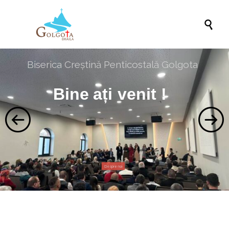

Biserica Creștină Penticostală Golgota
Bine
ați
venit !
Despre noi