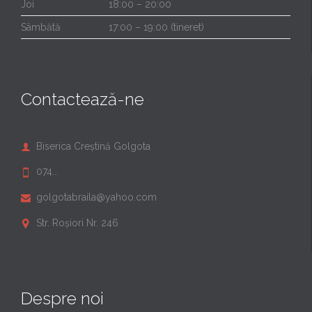
Joi
18:00 – 20:00
Sâmbătă
17:00 – 19:00 (tineret)
Contactează-ne
Biserica Creștină Golgota

074...

golgotabraila@yahoo.com

Str. Roșiori Nr. 246

Despre noi