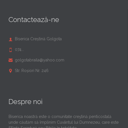
Contactează-ne
Biserica Creștină Golgota

074...

golgotabraila@yahoo.com

Str. Roșiori Nr. 246

Despre noi
Biserica noastră este o comunitate creştină penticostală
unde căutăm să împlinim Cuvântul lui Dumnezeu, care este
Sfânta Scriptură sau Biblia în totalitate.