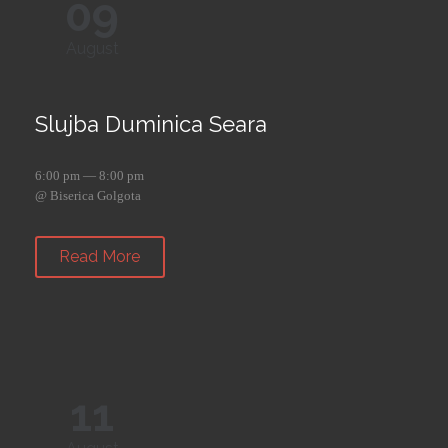
09
August
Slujba Duminica Seara
6:00 pm — 8:00 pm
@ Biserica Golgota
Read More
11