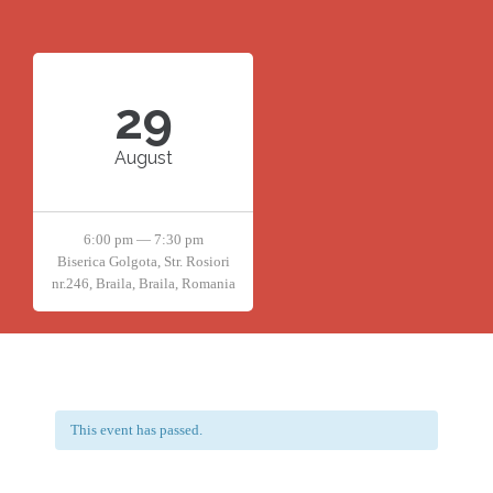
29
August
6:00 pm — 7:30 pm
Biserica Golgota, Str. Rosiori
nr.246, Braila, Braila, Romania
This event has passed.