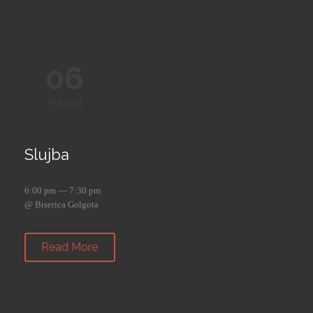
06
August
Slujba
6:00 pm — 7:30 pm
@ Biserica Golgota
Read More