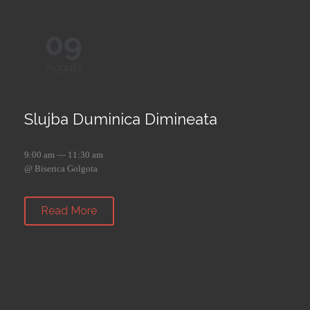
09
August
Slujba Duminica Dimineata
9:00 am — 11:30 am
@ Biserica Golgota
Read More