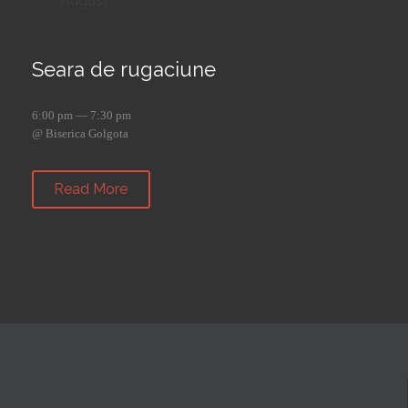
August
Seara de rugaciune
6:00 pm — 7:30 pm
@ Biserica Golgota
Read More