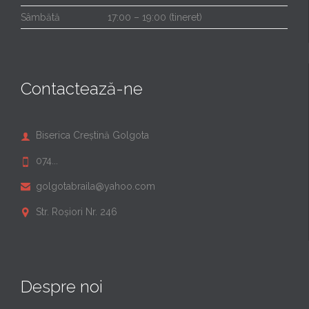
Sâmbătă
17:00 – 19:00 (tineret)
Contactează-ne
Biserica Creștină Golgota

074...

golgotabraila@yahoo.com

Str. Roșiori Nr. 246

Despre noi