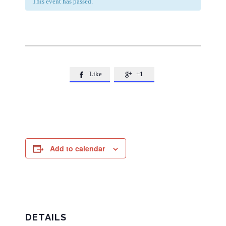
This event has passed.
Like
+1


Add to calendar
DETAILS