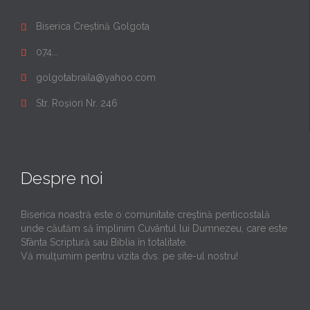
Biserica Creștină Golgota

074...

golgotabraila@yahoo.com

Str. Roșiori Nr. 246

Despre noi
Biserica noastră este o comunitate creştină penticostală
unde căutăm să împlinim Cuvântul lui Dumnezeu, care este
Sfânta Scriptură sau Biblia în totalitate.
Vă mulţumim pentru vizita dvs. pe site-ul nostru!