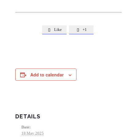
Like
+1


Add to calendar
DETAILS
Date:
18 May 2025