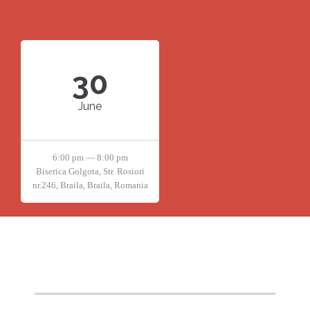
30
June
6:00 pm — 8:00 pm
Biserica Golgota, Str. Rosiori
nr.246, Braila, Braila, Romania