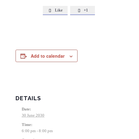
Like
+1


Add to calendar
DETAILS
Date:
30 June 2030
Time:
6:00 pm - 8:00 pm