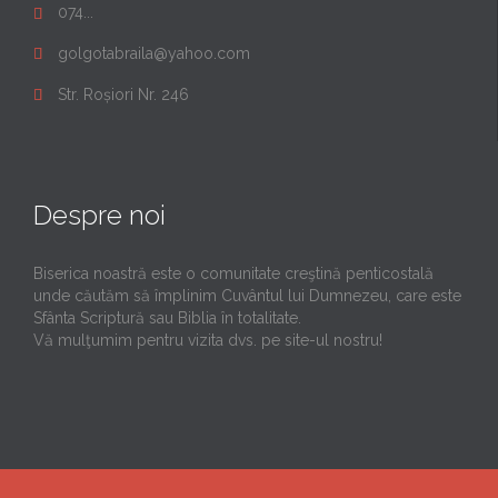
074...

golgotabraila@yahoo.com

Str. Roșiori Nr. 246

Despre noi
Biserica noastră este o comunitate creştină penticostală
unde căutăm să împlinim Cuvântul lui Dumnezeu, care este
Sfânta Scriptură sau Biblia în totalitate.
Vă mulţumim pentru vizita dvs. pe site-ul nostru!