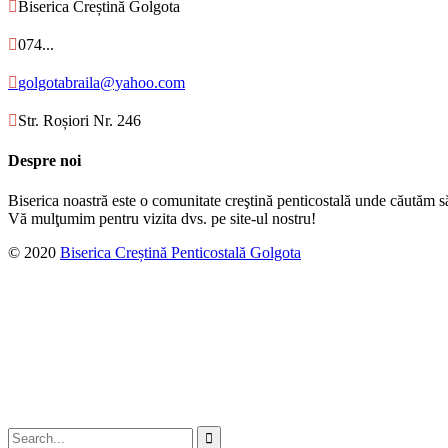

Biserica Creștină Golgota

074...

golgotabraila@yahoo.com

Str. Roșiori Nr. 246
Despre noi
Biserica noastră este o comunitate creştină penticostală unde căutăm s
Vă mulţumim pentru vizita dvs. pe site-ul nostru!
© 2020
Biserica Creștină Penticostală Golgota
