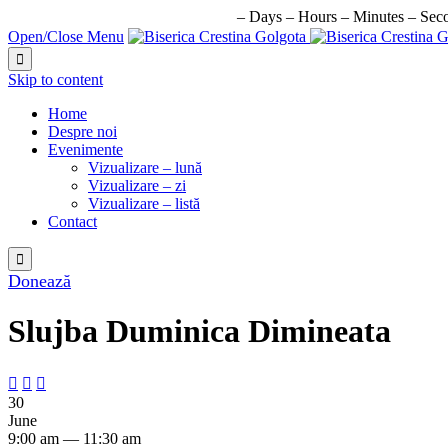
URMATORUL EVENIMENT IN:
–
Days
–
Hours
–
Minutes
–
Sec
Open/Close Menu

Skip to content
Home
Despre noi
Evenimente
Vizualizare – lună
Vizualizare – zi
Vizualizare – listă
Contact

Donează
Slujba Duminica Dimineata



30
June
9:00 am — 11:30 am