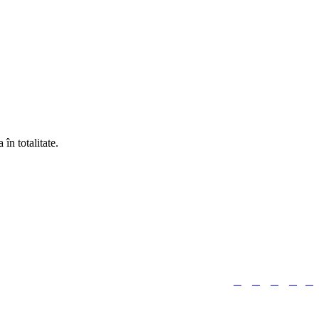
în totalitate.





Urmărește-ne: