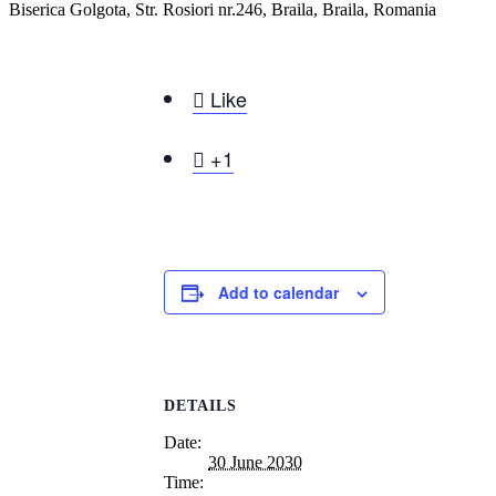
Biserica Golgota, Str. Rosiori nr.246, Braila, Braila, Romania

Like

+1
Add to calendar
DETAILS
Date:
30 June 2030
Time: