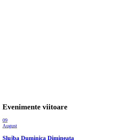
Evenimente viitoare
09
August
Slujba Duminica Dimineata