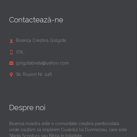
Contactează-ne
Biserica Creștină Golgota

074...

golgotabraila@yahoo.com

Str. Roșiori Nr. 246

Despre noi
Biserica noastră este o comunitate creştină penticostală
unde căutăm să împlinim Cuvântul lui Dumnezeu, care este
Sfânta Scriptură sau Biblia în totalitate.