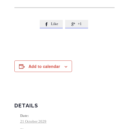
Like
+1


Add to calendar
DETAILS
Date:
21 October 2029