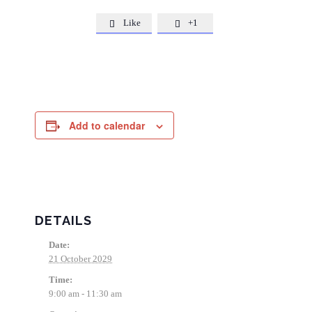
Like
+1


Add to calendar
DETAILS
Date:
21 October 2029
Time:
9:00 am - 11:30 am