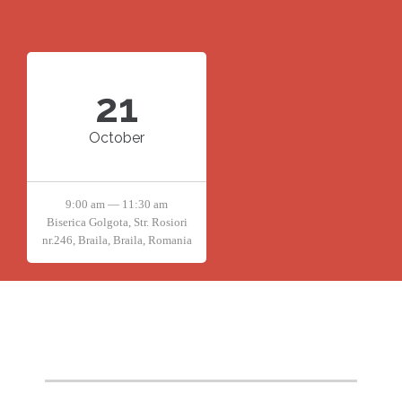
21
October
9:00 am — 11:30 am
Biserica Golgota, Str. Rosiori
nr.246, Braila, Braila, Romania