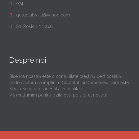
074...

golgotabraila@yahoo.com

Str. Roșiori Nr. 246

Despre noi
Biserica noastră este o comunitate creştină penticostală
unde căutăm să împlinim Cuvântul lui Dumnezeu, care este
Sfânta Scriptură sau Biblia în totalitate.
Vă mulţumim pentru vizita dvs. pe site-ul nostru!