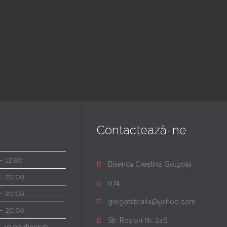
 pm — 8:00 pm
6:00 pm — 7:30 pm
erica Golgota
@ Biserica Golgota
Read More
Read More
Contactează-ne
– 12:00
Biserica Creștină Golgota

– 20:00
074...

– 20:00
golgotabraila@yahoo.com

– 20:00
Str. Roșiori Nr. 246
