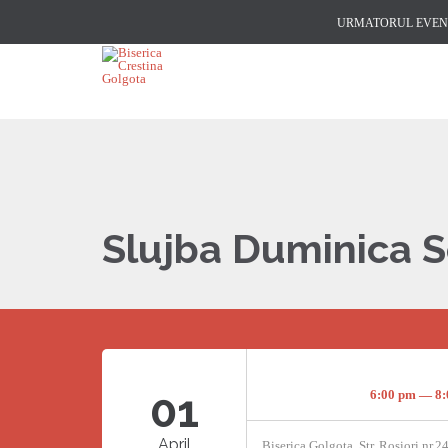
URMATORUL EVENI
Slujba Duminica 
01
6:00 pm — 8
April
Biserica Golgota, Str. Rosiori nr.2