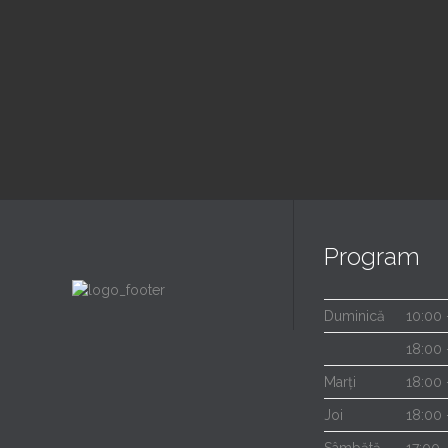
9:00 am — 11:30 am
6:00
@ Biserica Golgota
@ Bis
Read More
Program
Duminică
10:00 
18:00 
Marți
18:00 
Joi
18:00 