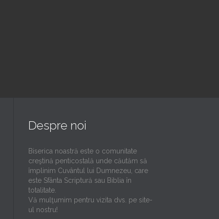
Read More
Despre noi
Biserica noastră este o comunitate
creştină penticostală unde căutăm să
împlinim Cuvântul lui Dumnezeu, care
este Sfânta Scriptură sau Biblia în
totalitate.
Vă mulţumim pentru vizita dvs. pe site-
ul nostru!