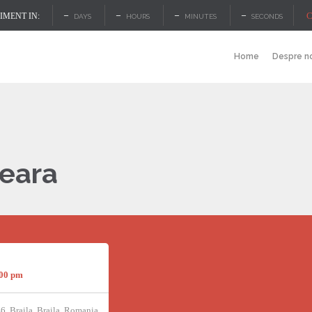
–
–
–
–
C
MENT IN:
DAYS
HOURS
MINUTES
SECONDS
Home
Despre n
Seara
:00 pm
46, Braila, Braila, Romania