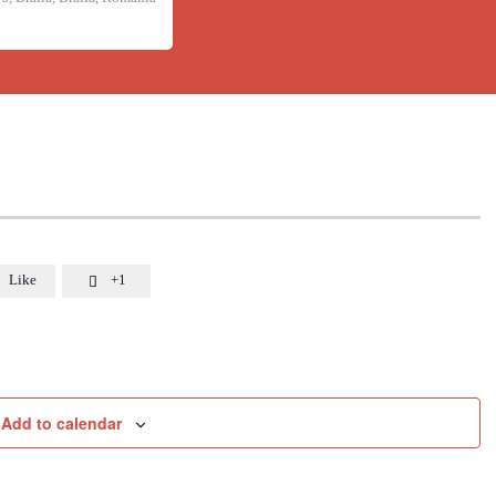
Like
+1

Add to calendar