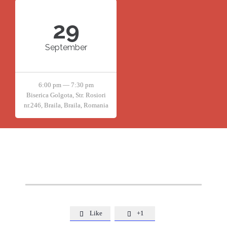
29
September
6:00 pm — 7:30 pm
Biserica Golgota, Str. Rosiori
nr.246, Braila, Braila, Romania
Like
+1

