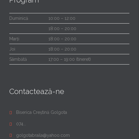
Duminică
10:00 – 12:00
18:00 – 20:00
Marți
18:00 – 20:00
Joi
18:00 – 20:00
Sâmbătă
17:00 – 19:00 (tineret)
Contactează-ne
Biserica Creștină Golgota

074...

golgotabraila@yahoo.com
