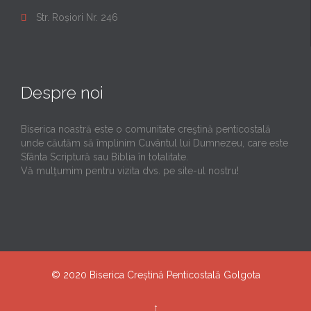
Str. Roșiori Nr. 246

Despre noi
Biserica noastră este o comunitate creştină penticostală
unde căutăm să împlinim Cuvântul lui Dumnezeu, care este
Sfânta Scriptură sau Biblia în totalitate.
Vă mulţumim pentru vizita dvs. pe site-ul nostru!
© 2020
Biserica Creștină Penticostală Golgota
↑