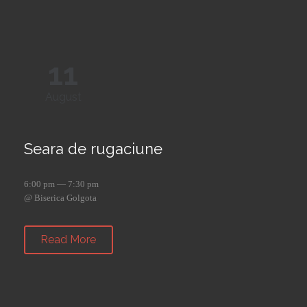
11
August
Seara de rugaciune
6:00 pm — 7:30 pm
@ Biserica Golgota
Read More