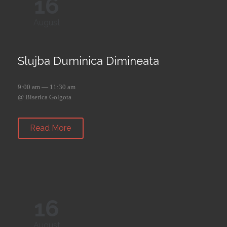
16
August
Slujba Duminica Dimineata
9:00 am — 11:30 am
@ Biserica Golgota
Read More
16
August