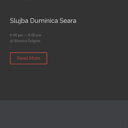
Slujba Duminica Seara
6:00 pm — 8:00 pm
@ Biserica Golgota
Read More