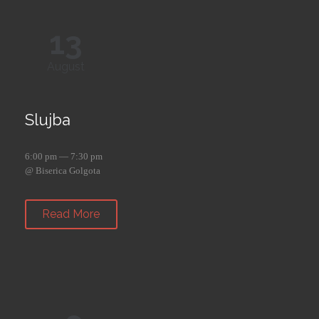
13
August
Slujba
6:00 pm — 7:30 pm
@ Biserica Golgota
Read More