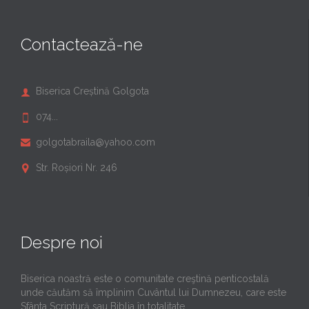
Contactează-ne
Biserica Creștină Golgota

074...

golgotabraila@yahoo.com

Str. Roșiori Nr. 246

Despre noi
Biserica noastră este o comunitate creştină penticostală
unde căutăm să împlinim Cuvântul lui Dumnezeu, care este
Sfânta Scriptură sau Biblia în totalitate.