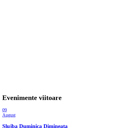
Evenimente viitoare
09
August
Slujba Duminica Dimineata