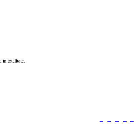
în totalitate.





Urmărește-ne: