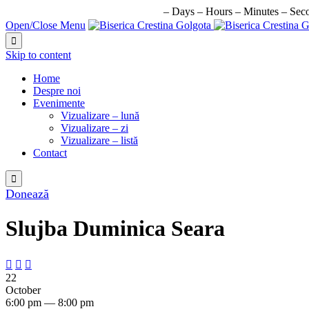
URMATORUL EVENIMENT IN:
–
Days
–
Hours
–
Minutes
–
Sec
Open/Close Menu

Skip to content
Home
Despre noi
Evenimente
Vizualizare – lună
Vizualizare – zi
Vizualizare – listă
Contact

Donează
Slujba Duminica Seara



22
October
6:00 pm — 8:00 pm