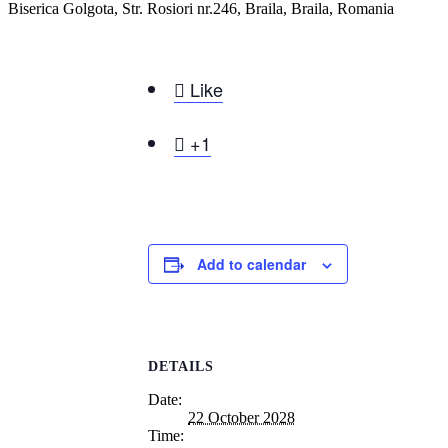
Biserica Golgota, Str. Rosiori nr.246, Braila, Braila, Romania

Like

+1
Add to calendar
DETAILS
Date:
22 October 2028
Time: