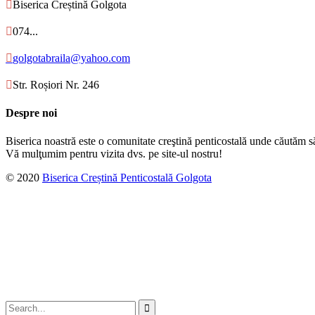

Biserica Creștină Golgota

074...

golgotabraila@yahoo.com

Str. Roșiori Nr. 246
Despre noi
Biserica noastră este o comunitate creştină penticostală unde căutăm s
Vă mulţumim pentru vizita dvs. pe site-ul nostru!
© 2020
Biserica Creștină Penticostală Golgota
