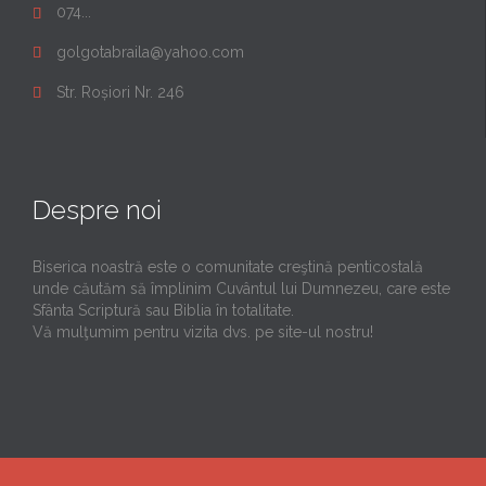
074...

golgotabraila@yahoo.com

Str. Roșiori Nr. 246

Despre noi
Biserica noastră este o comunitate creştină penticostală
unde căutăm să împlinim Cuvântul lui Dumnezeu, care este
Sfânta Scriptură sau Biblia în totalitate.
Vă mulţumim pentru vizita dvs. pe site-ul nostru!