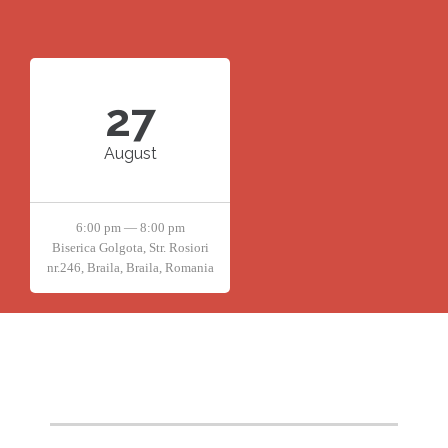
27
August
6:00 pm — 8:00 pm
Biserica Golgota, Str. Rosiori
nr.246, Braila, Braila, Romania