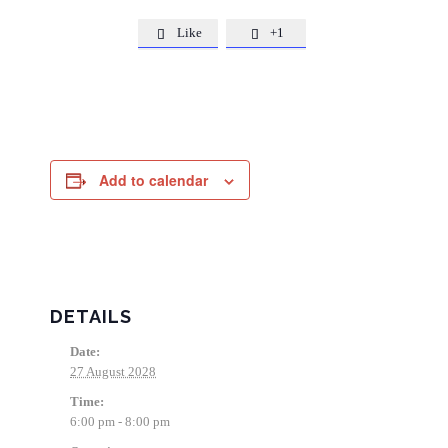
Like
+1


Add to calendar
DETAILS
Date:
27 August 2028
Time:
6:00 pm - 8:00 pm