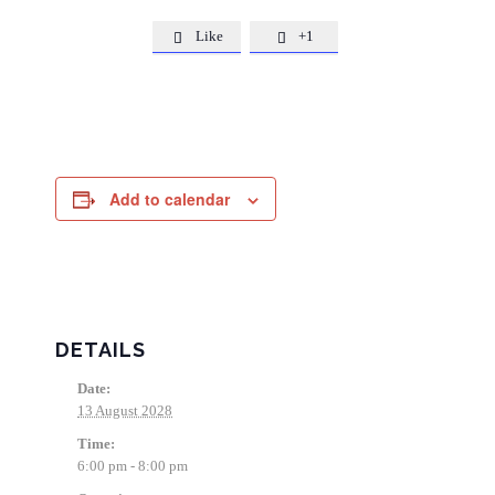
Like
+1


Add to calendar
DETAILS
Date:
13 August 2028
Time:
6:00 pm - 8:00 pm