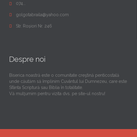
074...

golgotabraila@yahoo.com

Str. Roșiori Nr. 246

Despre noi
Biserica noastră este o comunitate creştină penticostală
unde căutăm să împlinim Cuvântul lui Dumnezeu, care este
Sfânta Scriptură sau Biblia în totalitate.
Vă mulţumim pentru vizita dvs. pe site-ul nostru!