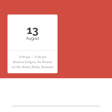
13
August
6:00 pm — 8:00 pm
Biserica Golgota, Str. Rosiori
nr.246, Braila, Braila, Romania