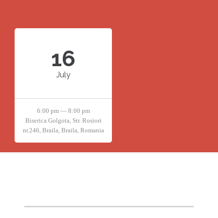
16
July
6:00 pm — 8:00 pm
Biserica Golgota, Str. Rosiori
nr.246, Braila, Braila, Romania