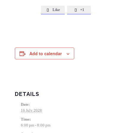
Like
+1


Add to calendar
DETAILS
Date:
16 July 2028
Time:
6:00 pm - 8:00 pm