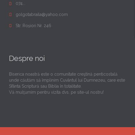
074...

golgotabraila@yahoo.com

Str. Roșiori Nr. 246

Despre noi
Biserica noastră este o comunitate creştină penticostală
unde căutăm să împlinim Cuvântul lui Dumnezeu, care este
Sfânta Scriptură sau Biblia în totalitate.
Vă mulţumim pentru vizita dvs. pe site-ul nostru!