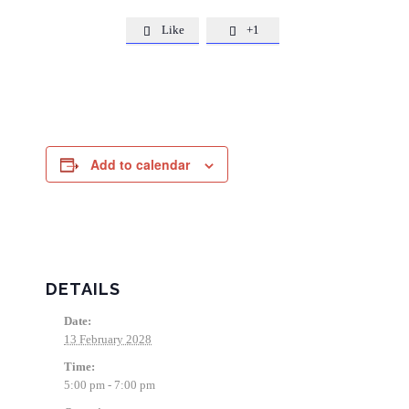
Like
+1


Add to calendar
DETAILS
Date:
13 February 2028
Time:
5:00 pm - 7:00 pm