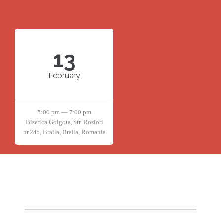
13
February
5:00 pm — 7:00 pm
Biserica Golgota, Str. Rosiori
nr.246, Braila, Braila, Romania