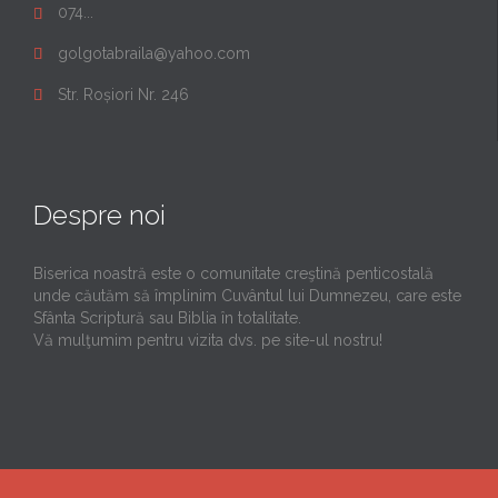
074...

golgotabraila@yahoo.com

Str. Roșiori Nr. 246

Despre noi
Biserica noastră este o comunitate creştină penticostală
unde căutăm să împlinim Cuvântul lui Dumnezeu, care este
Sfânta Scriptură sau Biblia în totalitate.
Vă mulţumim pentru vizita dvs. pe site-ul nostru!