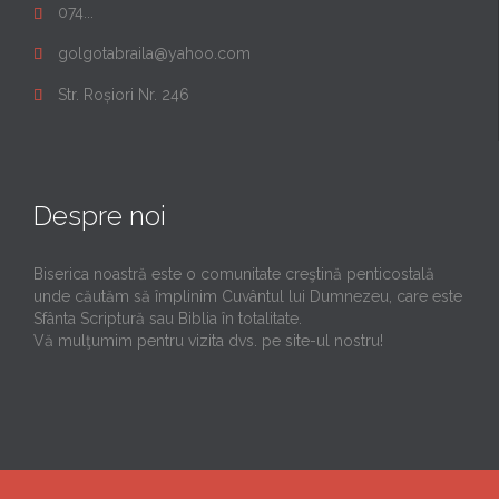
074...

golgotabraila@yahoo.com

Str. Roșiori Nr. 246

Despre noi
Biserica noastră este o comunitate creştină penticostală
unde căutăm să împlinim Cuvântul lui Dumnezeu, care este
Sfânta Scriptură sau Biblia în totalitate.
Vă mulţumim pentru vizita dvs. pe site-ul nostru!