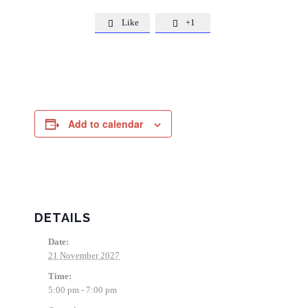
Like
+1


Add to calendar
DETAILS
Date:
21 November 2027
Time:
5:00 pm - 7:00 pm