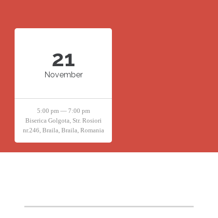
21
November
5:00 pm — 7:00 pm
Biserica Golgota, Str. Rosiori
nr.246, Braila, Braila, Romania