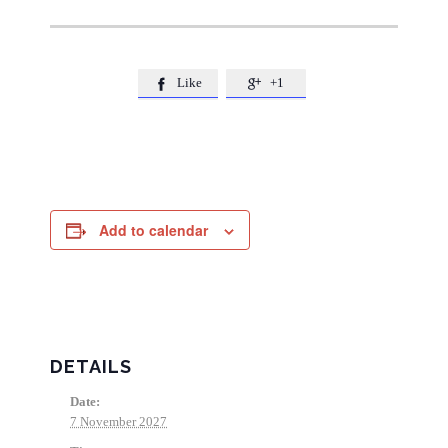
Like
+1


Add to calendar
DETAILS
Date:
7 November 2027