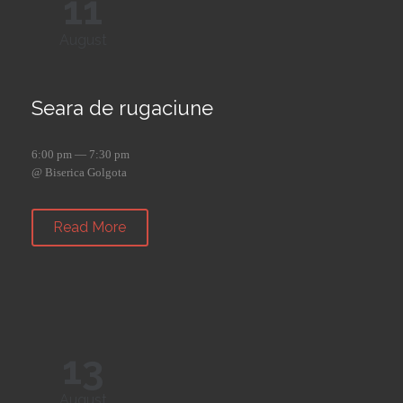
11
August
Seara de rugaciune
6:00 pm — 7:30 pm
@ Biserica Golgota
Read More
13
August