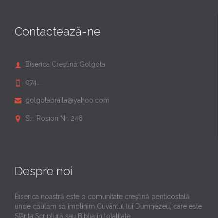
Contactează-ne
Biserica Creștină Golgota

074...

golgotabraila@yahoo.com

Str. Roșiori Nr. 246

Despre noi
Biserica noastră este o comunitate creştină penticostală
unde căutăm să împlinim Cuvântul lui Dumnezeu, care este
Sfânta Scriptură sau Biblia în totalitate.