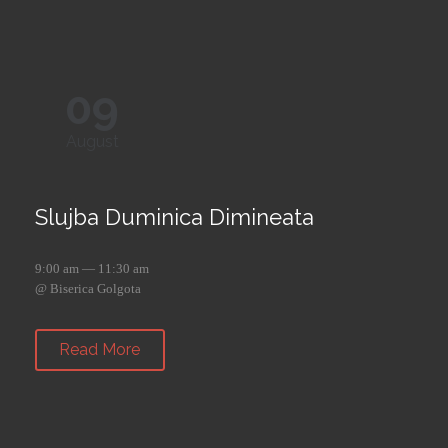
09
August
Slujba Duminica Dimineata
9:00 am — 11:30 am
@ Biserica Golgota
Read More