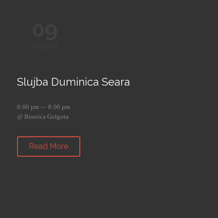
09
August
Slujba Duminica Seara
6:00 pm — 8:00 pm
@ Biserica Golgota
Read More