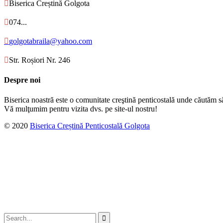

Biserica Creștină Golgota

074...

golgotabraila@yahoo.com

Str. Roșiori Nr. 246
Despre noi
Biserica noastră este o comunitate creştină penticostală unde căutăm s
Vă mulţumim pentru vizita dvs. pe site-ul nostru!
© 2020
Biserica Creștină Penticostală Golgota
