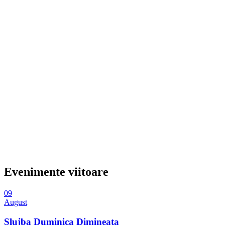
Evenimente viitoare
09
August
Slujba Duminica Dimineata