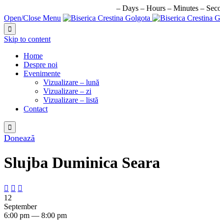
URMATORUL EVENIMENT IN:
–
Days
–
Hours
–
Minutes
–
Sec
Open/Close Menu

Skip to content
Home
Despre noi
Evenimente
Vizualizare – lună
Vizualizare – zi
Vizualizare – listă
Contact

Donează
Slujba Duminica Seara



12
September
6:00 pm — 8:00 pm