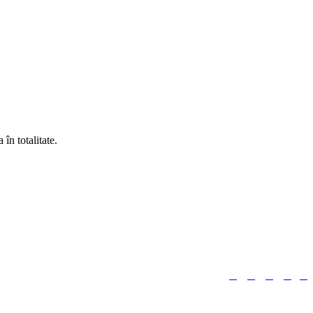
în totalitate.





Urmărește-ne: