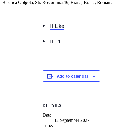
Biserica Golgota, Str. Rosiori nr.246, Braila, Braila, Romania

Like

+1
Add to calendar
DETAILS
Date:
12 September 2027
Time: