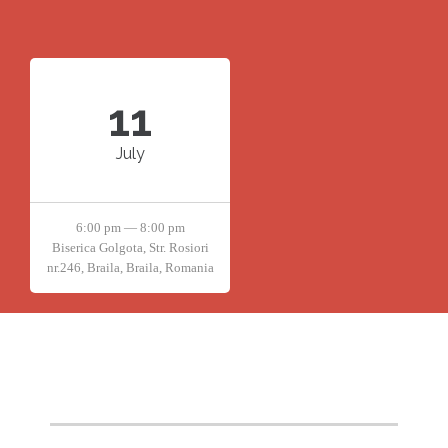
11
July
6:00 pm — 8:00 pm
Biserica Golgota, Str. Rosiori
nr.246, Braila, Braila, Romania