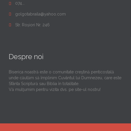
074...

golgotabraila@yahoo.com

Str. Roșiori Nr. 246

Despre noi
Biserica noastră este o comunitate creştină penticostală
unde căutăm să împlinim Cuvântul lui Dumnezeu, care este
Sfânta Scriptură sau Biblia în totalitate.
Vă mulţumim pentru vizita dvs. pe site-ul nostru!