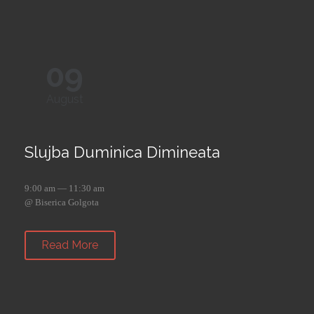
09
August
Slujba Duminica Dimineata
9:00 am — 11:30 am
@ Biserica Golgota
Read More