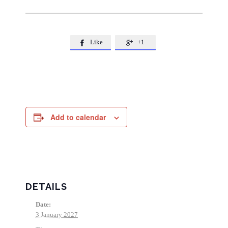
Like
+1


Add to calendar
DETAILS
Date:
3 January 2027