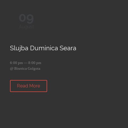
09
August
Slujba Duminica Seara
6:00 pm — 8:00 pm
@ Biserica Golgota
Read More