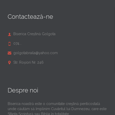
Contactează-ne
Biserica Creștină Golgota

074...

golgotabraila@yahoo.com

Str. Roșiori Nr. 246

Despre noi
Biserica noastră este o comunitate creştină penticostală
unde căutăm să împlinim Cuvântul lui Dumnezeu, care este
Sfânta Scriptură sau Biblia în totalitate.