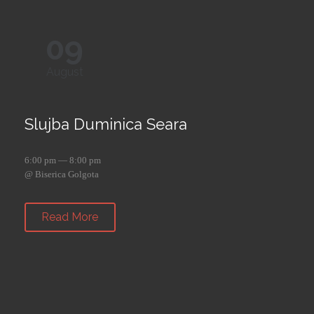
09
August
Slujba Duminica Seara
6:00 pm — 8:00 pm
@ Biserica Golgota
Read More