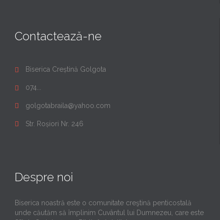
Contactează-ne
Biserica Creștină Golgota

074...

golgotabraila@yahoo.com

Str. Roșiori Nr. 246

Despre noi
Biserica noastră este o comunitate creştină penticostală
unde căutăm să împlinim Cuvântul lui Dumnezeu, care este