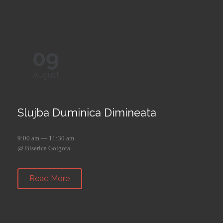
09
August
Slujba Duminica Dimineata
9:00 am — 11:30 am
@ Biserica Golgota
Read More