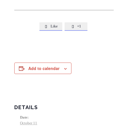
Like
+1


Add to calendar
DETAILS
Date:
October 11