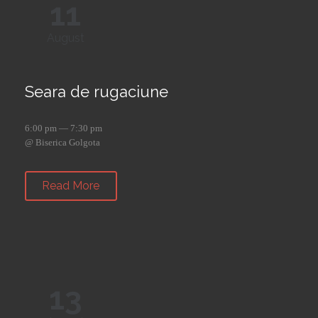
11
August
Seara de rugaciune
6:00 pm — 7:30 pm
@ Biserica Golgota
Read More
13