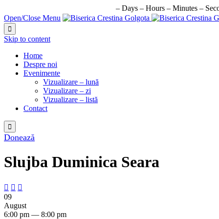
URMATORUL EVENIMENT IN:
–
Days
–
Hours
–
Minutes
–
Sec
Open/Close Menu

Skip to content
Home
Despre noi
Evenimente
Vizualizare – lună
Vizualizare – zi
Vizualizare – listă
Contact

Donează
Slujba Duminica Seara



09
August
6:00 pm — 8:00 pm