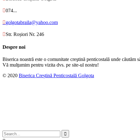

074...

golgotabraila@yahoo.com

Str. Roșiori Nr. 246
Despre noi
Biserica noastră este o comunitate creştină penticostală unde căutăm s
Vă mulţumim pentru vizita dvs. pe site-ul nostru!
© 2020
Biserica Creștină Penticostală Golgota
