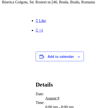
Biserica Golgota, Str. Rosiori nr.246, Braila, Braila, Romania

Like

+1
Add to calendar
Details
Date:
August 9
Time:
6:00 pm - 8:00 pm