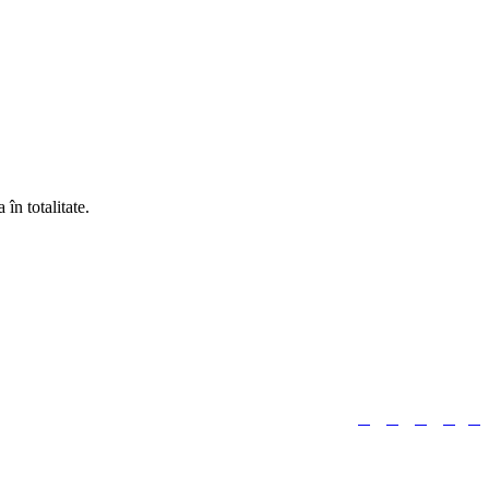
în totalitate.





Urmărește-ne: