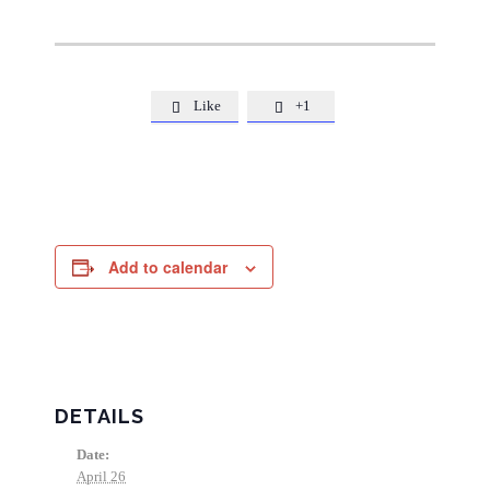
Like
+1


Add to calendar
DETAILS
Date:
April 26