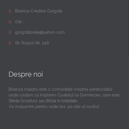
Biserica Creștină Golgota

074...

golgotabraila@yahoo.com

Str. Roșiori Nr. 246

Despre noi
Biserica noastră este o comunitate creştină penticostală
unde căutăm să împlinim Cuvântul lui Dumnezeu, care este
Sfânta Scriptură sau Biblia în totalitate.
Vă mulţumim pentru vizita dvs. pe site-ul nostru!