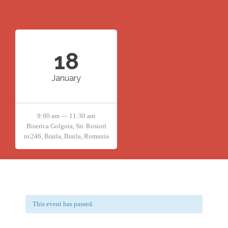
18
January
9:00 am — 11:30 am
Biserica Golgota, Str. Rosiori
nr.246, Braila, Braila, Romania
This event has passed.