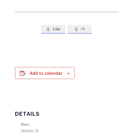
Like
+1


Add to calendar
DETAILS
Date:
January 18