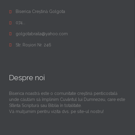
Biserica Creștină Golgota

074...

golgotabraila@yahoo.com

Str. Roșiori Nr. 246

Despre noi
Biserica noastră este o comunitate creştină penticostală
unde căutăm să împlinim Cuvântul lui Dumnezeu, care este
Sfânta Scriptură sau Biblia în totalitate.
Vă mulţumim pentru vizita dvs. pe site-ul nostru!