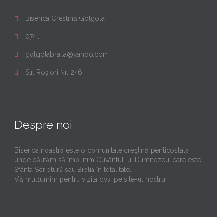
Biserica Creștină Golgota

074...

golgotabraila@yahoo.com

Str. Roșiori Nr. 246

Despre noi
Biserica noastră este o comunitate creştină penticostală
unde căutăm să împlinim Cuvântul lui Dumnezeu, care este
Sfânta Scriptură sau Biblia în totalitate.
Vă mulţumim pentru vizita dvs. pe site-ul nostru!