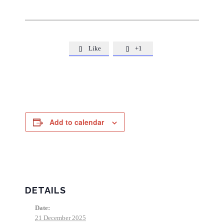
Like
+1


Add to calendar
DETAILS
Date:
21 December 2025